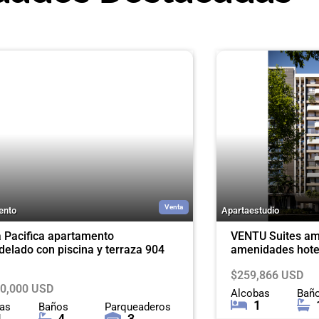
Venta
ento
Apartaestudio
 Pacifica apartamento
VENTU Suites am
elado con piscina y terraza 904
amenidades hotel
$259,866 USD
00,000 USD
Alcobas
Bañ
1
as
Baños
Parqueaderos
4
4
3