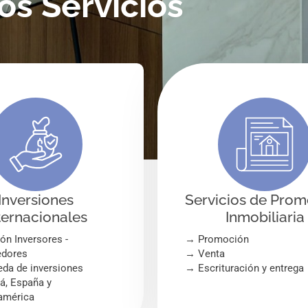
os Servicios
Inversiones
Servicios de Pro
ternacionales
Inmobiliaria
n Inversores -
→ Promoción
dores
→ Venta
da de inversiones
→ Escrituración y entrega
, España y
américa