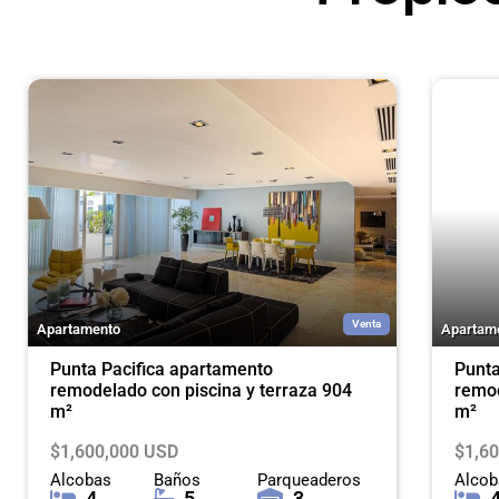
Venta
Apartamento
Apartam
Punta Pacifica apartamento
Punta
remodelado con piscina y terraza 904
remod
m²
m²
$1,600,000 USD
$1,6
Alcobas
Baños
Parqueaderos
Alcob
4
5
3