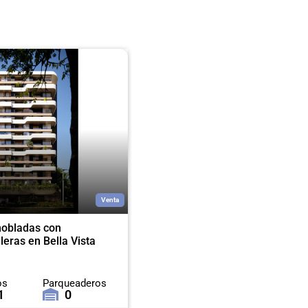
Venta
obladas con
eras en Bella Vista
os
Parqueaderos
1
0