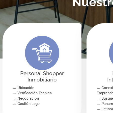
Nuestr
Personal Shopper
Inmobiliario
In
→ Ubicación
→ Conexió
→ Verificación Técnica
Emprende
→ Negociación
→ Búsque
→ Gestión Legal
→ Panamá
→ Latino